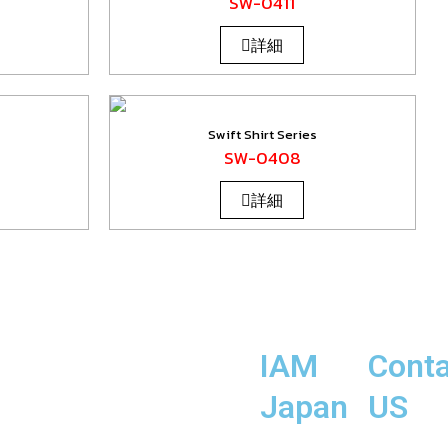
SW-0411
詳細
Swift Shirt Series
SW-0408
詳細
IAM
Conta
Japan
US