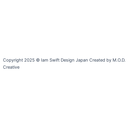
Line
Facebook-
Instagram
Envelope-
messenger
open
Copyright 2025 © Iam Swift Design Japan Created by M.O.D.
Creative