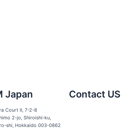
M Japan
Contact US
L
F
I
ra Court II, 7-2-8
imo 2-jo, Shiroishi-ku,
i
a
n
ro-shi, Hokkaido 003-0862