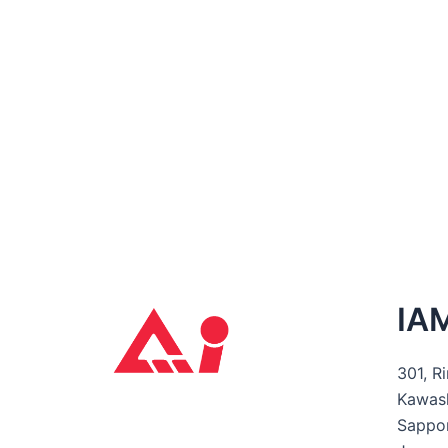
IA
301, Ri
Kawash
Sappo