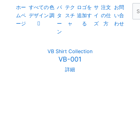
Se
Se
Cl
ホー
すべての
色
パ
テク
ロゴを
サ
注文
お問
thi
ムペ
デザイン
調
タ
スチ
追加す
イ
の仕
い合
sea
ージ
ー
ャ
る
ズ
方
わせ
box
ン
VB Shirt Collection
VB-001
詳細