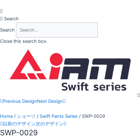
Skip
to
content
Search
Search
Close this search box.
Previous Design
Next Design
Home
/
ショーツ
/
Swift Pants Series
/ SWP-0029
以前のデザイン
次のデザイン
SWP-0029