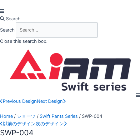
Skip
to
content
Search
Search
Close this search box.
Previous Design
Next Design
Home
/
ショーツ
/
Swift Pants Series
/ SWP-004
以前のデザイン
次のデザイン
SWP-004