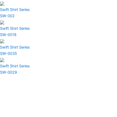
Swift Shirt Series
SW-002
Swift Shirt Series
SW-0018
Swift Shirt Series
SW-0035
Swift Shirt Series
SW-0029
IAM Japan
301, Rira Court II, 7-2-8 Kawashimo 2-jo, Shiroishi-ku, Sapporo-
shi, Hokkaido 003-0862 Japan
Contact US