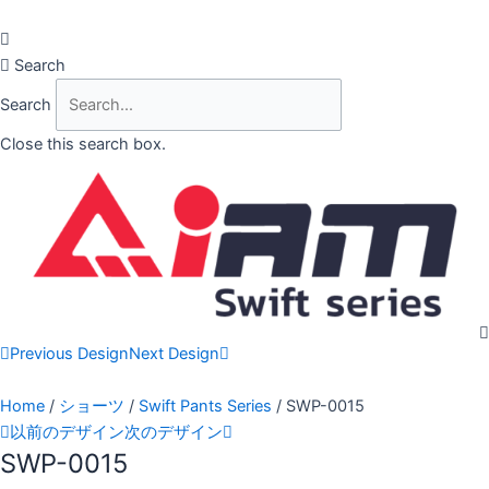
Skip
to
content
Search
Search
Close this search box.
Previous Design
Next Design
Home
/
ショーツ
/
Swift Pants Series
/ SWP-0015
以前のデザイン
次のデザイン
SWP-0015