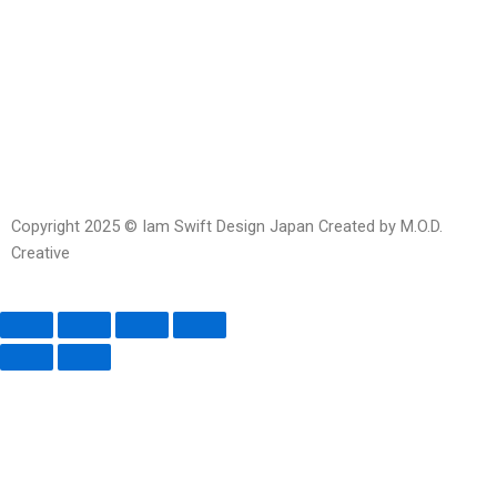
Line
Facebook-
Instagram
Envelope-
messenger
open
Copyright 2025 © Iam Swift Design Japan Created by M.O.D.
Creative