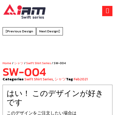
Skip
to
content
Previous Design
Next Design
Home
/
シャツ
/
Swift Shirt Series
/ SW-004
SW-004
Categories
Swift Shirt Series
,
シャツ
Tag
Feb2021
はい！ このデザインが好き
です
このデザインをご注文したい場合は