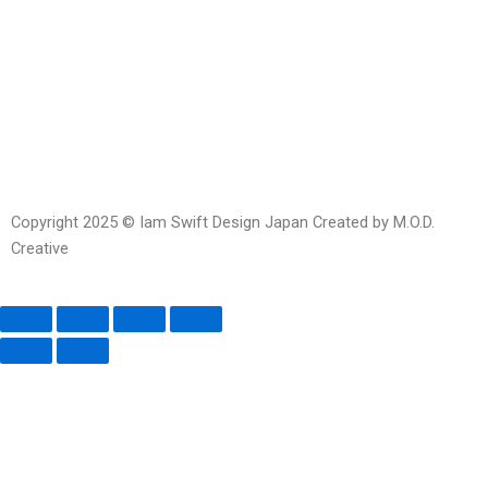
Line
Facebook-
Instagram
Envelope-
messenger
open
Copyright 2025 © Iam Swift Design Japan Created by M.O.D.
Creative