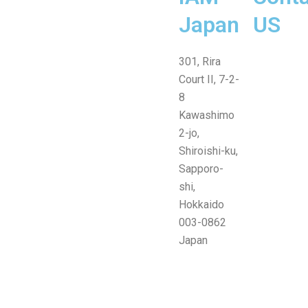
Japan
US
Line
Facebook-
Instagram
Envelope-
301, Rira
messenge
open
Court II, 7-2-
8
Kawashimo
2-jo,
Shiroishi-ku,
Sapporo-
shi,
Hokkaido
003-0862
Japan