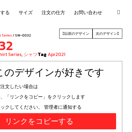
S
加する
サイズ
注文の仕方
お問い合わせ
以前のデザイン
次のデザイン
t Series
/ SW-0032
32
hirt Series
,
シャツ
Tag
Apr2021
 このデザインが好きです
ご注文したい場合は
か、「リンクをコピー」をクリックします
ックしてください。 管理者に通知する
リンクをコピーする