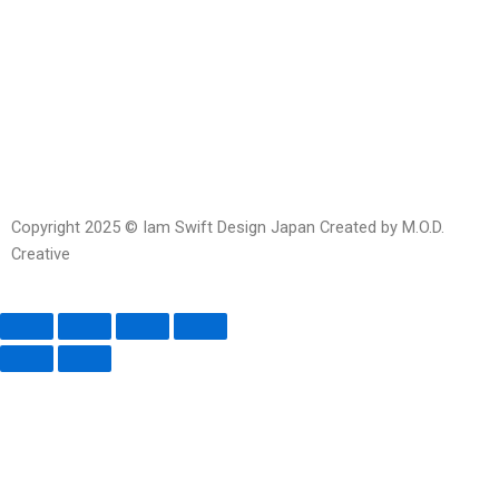
Line
Facebook-
Instagram
Envelope-
messenger
open
Copyright 2025 © Iam Swift Design Japan Created by M.O.D.
Creative