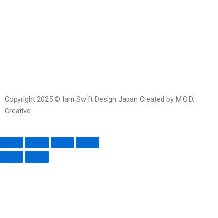
Line
Facebook-
Instagram
Envelope-
messenger
open
Copyright 2025 © Iam Swift Design Japan Created by M.O.D.
Creative