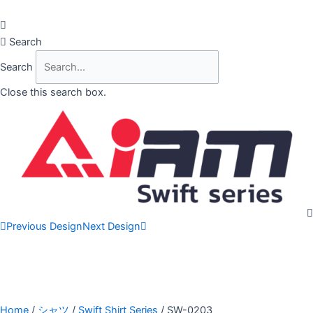
Skip
to
content
Search
Search
Close this search box.
Previous Design
Next Design
Home
/
シャツ
/
Swift Shirt Series
/ SW-0203