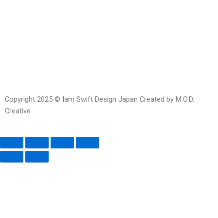
Line
Facebook-
Instagram
Envelope-
messenger
open
Copyright 2025 © Iam Swift Design Japan Created by M.O.D.
Creative