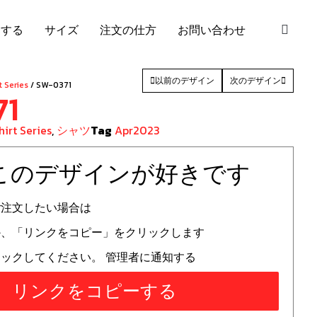
S
加する
サイズ
注文の仕方
お問い合わせ
以前のデザイン
次のデザイン
t Series
/ SW-0371
71
hirt Series
,
シャツ
Tag
Apr2023
 このデザインが好きです
ご注文したい場合は
か、「リンクをコピー」をクリックします
ックしてください。 管理者に通知する
リンクをコピーする