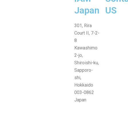
Japan
US
Line
Facebook-
Instagram
Envelope-
301, Rira
messenge
open
Court II, 7-2-
8
Kawashimo
2-jo,
Shiroishi-ku,
Sapporo-
shi,
Hokkaido
003-0862
Japan